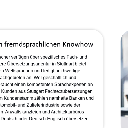
rem fremdsprachlichen Knowhow
scher verfügen über spezifisches Fach- und
re Übersetzungsagentur in Stuttgart bietet
len Weltsprachen und fertigt hochwertige
Fachgebieten an. Wer geschäftlich und
zt, braucht einen kompetenten Sprachexperten an
r Kunden aus Stuttgart Fachtextübersetzungen
rem Kundenstamm zählen namhafte
Banken
und
tomobil- und Zulieferindustrie
sowie der
en
,
Anwaltskanzleien
und
Architekturbüros
–
-
Deutsch oder Deutsch-
Englisch
übersetzen.